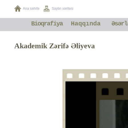
Ana səhifə
Saytın xəritəsi
Bioqrafiya
Haqqında
Əsərl
Akademik Zərifə Əliyeva