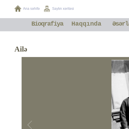
Ana səhifə
Saytın xəritəsi
Bioqrafiya
Haqqında
Əsərl
Ailə