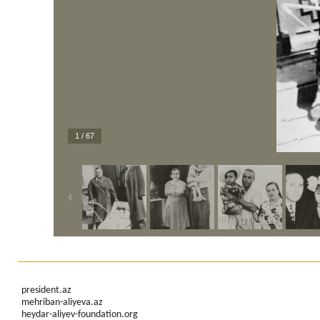
1
/
67
president.az
mehriban-aliyeva.az
heydar-aliyev-foundation.org