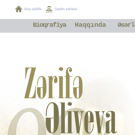
Ana səhifə
Saytın xəritəsi
Bioqrafiya
Haqqında
Əsərl