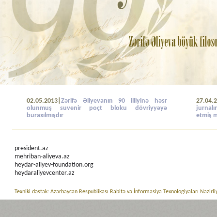
02.05.2013|
Zərifə Əliyevanın 90 illiyinə həsr
27.04.
olunmuş suvenir poçt bloku dövriyyəyə
jurnal
buraxılmışdır
etmiş 
president.az
mehriban-aliyeva.az
heydar-aliyev-foundation.org
heydaraliyevcenter.az
Texniki dəstək: Azərbaycan Respublikası Rabitə və İnformasiya Texnologiyaları Nazirli